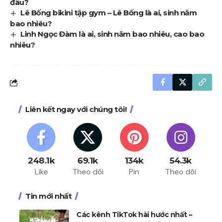
đâu?
Lê Bống bikini tập gym – Lê Bống là ai, sinh năm
bao nhiêu?
Linh Ngọc Đàm là ai, sinh năm bao nhiêu, cao bao
nhiêu?
Liên kết ngay với chúng tôi!
248.1k
69.1k
134k
54.3k
Like
Theo dõi
Pin
Theo dõi
Tin mới nhất
Các kênh TikTok hài hước nhất –