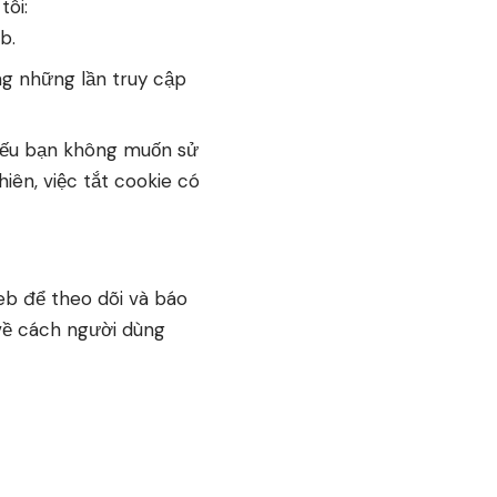
tôi:
b.
ng những lần truy cập
 Nếu bạn không muốn sử
iên, việc tắt cookie có
eb để theo dõi và báo
 về cách người dùng