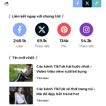
Liên kết ngay với chúng tôi!
248.1k
69.1k
134k
54.3k
Like
Theo dõi
Pin
Theo dõi
Tin mới nhất
Các kênh TikTok hài hước nhất –
Video triệu view cười bể bụng
Tiktoker
Các kênh TikTok về thời trang nữ –
Mix đồ đẹp, bắt trend hot
Tiktoker