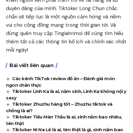
khiến người xem phải trầm trồ về tài năng và sự
duyên dáng của mình. Tiktoker Long Chun chắc
chắn sẽ tiếp tục là một nguồn cảm hứng và niềm
vui cho cộng đồng mạng trong thời gian tới. Và
đừng quên truy cập
Tingiaitrimoi
để cùng tìm hiểu
thêm tất cả các thông tin bổ ích và chính xác nhất
mỗi ngày!
Bài viết liên quan
Các kênh TikTok review đồ ăn – Đánh giá món
ngon chân thực
Tiktoker Linh Ka là ai, năm sinh, Linh Ka không nội y
sexy
Tiktoker Zhuzhu hàng tốt – Zhuzhu tiktok và
chồng là ai?
Tiktoker Tiểu Màn Thầu là ai, sinh năm bao nhiêu,
tên thật
Tiktoker Ni Na Lê là ai, tên thật là gì, sinh năm bao