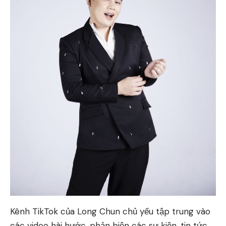
Kênh TikTok của Long Chun chủ yếu tập trung vào
các video hài hước, phản biện các sự kiện, tin tức