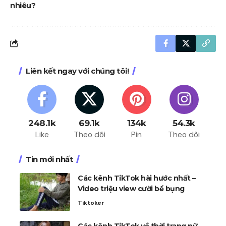
nhiêu?
Liên kết ngay với chúng tôi!
248.1k
69.1k
134k
54.3k
Like
Theo dõi
Pin
Theo dõi
Tin mới nhất
Các kênh TikTok hài hước nhất –
Video triệu view cười bể bụng
Tiktoker
Các kênh TikTok về thời trang nữ –