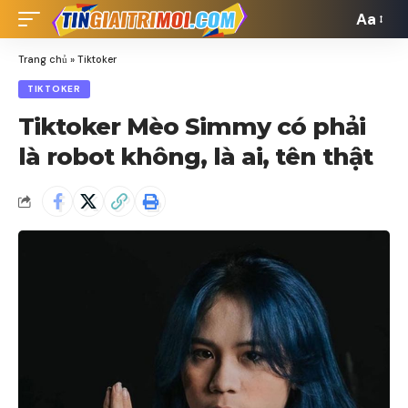
Aa
Font
Resizer
Trang chủ
»
Tiktoker
TIKTOKER
Tiktoker Mèo Simmy có phải
là robot không, là ai, tên thật