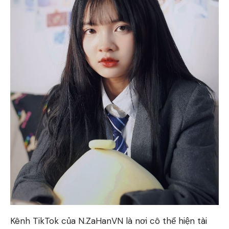
Kênh TikTok của N.ZaHanVN là nơi cô thể hiện tài