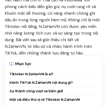
Việt Nam mà còn ở Thái Lan và Indonesia. Với
phong cách biểu diễn gần gũi, nụ cười rạng rỡ và
khuôn mặt dễ thương, cô nàng nhanh chóng ghi
dấu ấn trong lòng người hâm mộ. Không chỉ là một
Tiktoker nổi tiếng, N.ZaHanVN còn được yêu mến
nhờ năng lượng tích cực và sự sáng tạo trong nội
dung. Bài viết sau sẽ giới thiệu chi tiết về
N.ZaHanVN, từ tiểu sử cá nhân, hành trình trên
TikTok, đến những thành tựu đáng tự hào.
Mục lục
Tiktoker N.ZaHanVN là ai?
Kênh TikTok N.ZaHanVN nội dung gì?
Sự thành công vượt xa biên giới
Một vài điều thú vị về Tiktoker N.ZaHanVN