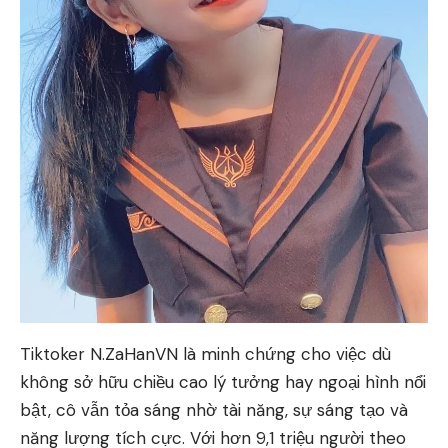
Tiktoker N.ZaHanVN là minh chứng cho việc dù
không sở hữu chiều cao lý tưởng hay ngoại hình nổi
bật, cô vẫn tỏa sáng nhờ tài năng, sự sáng tạo và
năng lượng tích cực. Với hơn 9,1 triệu người theo