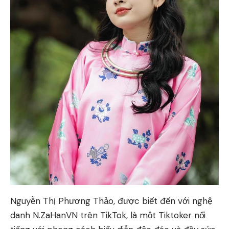
Nguyễn Thị Phương Thảo, được biết đến với nghệ
danh N.ZaHanVN trên TikTok, là một Tiktoker nổi