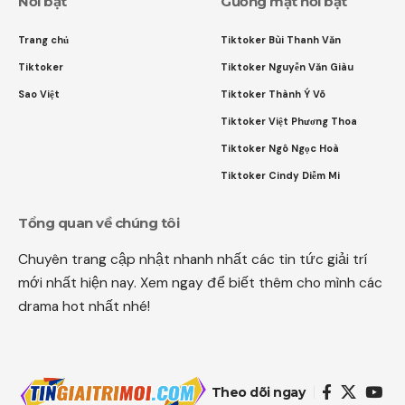
Nổi bật
Gương mặt nổi bật
Trang chủ
Tiktoker Bùi Thanh Văn
Tiktoker
Tiktoker Nguyễn Văn Giàu
Sao Việt
Tiktoker Thành Ý Võ
Tiktoker Việt Phương Thoa
Tiktoker Ngô Ngọc Hoà
Tiktoker Cindy Diễm Mi
Tổng quan về chúng tôi
Chuyên trang cập nhật nhanh nhất các tin tức giải trí
mới nhất hiện nay. Xem ngay để biết thêm cho mình các
drama hot nhất nhé!
Theo dõi ngay