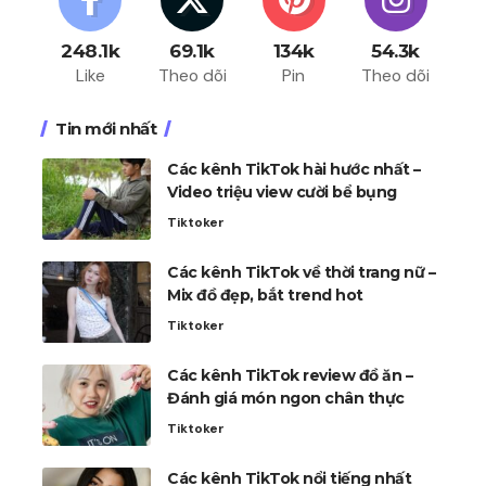
248.1k
69.1k
134k
54.3k
Like
Theo dõi
Pin
Theo dõi
Tin mới nhất
Các kênh TikTok hài hước nhất –
Video triệu view cười bể bụng
Tiktoker
Các kênh TikTok về thời trang nữ –
Mix đồ đẹp, bắt trend hot
Tiktoker
Các kênh TikTok review đồ ăn –
Đánh giá món ngon chân thực
Tiktoker
Các kênh TikTok nổi tiếng nhất