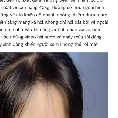
ết đến với biệt danh Hường Bear, sinh năm 2000
o 1m58 và cân nặng 45kg, Hường sở hữu ngoại hình
những yếu tố khiến cô nhanh chóng chiếm được cảm
ền tảng mạng xã hội. Không chỉ nổi bật bởi vẻ ngoài
h mẽ nhờ vào tài năng và tính cách vui vẻ, hòa
ờ vào những video hài hước và nhảy múa sôi động,
sinh động khiến người xem không thể rời mắt.