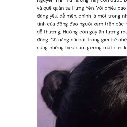
Nguyễn Thị Thu Hường, hay còn được bi
và quê quán tại Hưng Yên. Với chiều ca
đáng yêu, dễ mến, chính là một trong 
tình của đông đảo người xem trên các n
dễ thương, Hường còn gây ấn tượng mạn
đồng. Cô nàng nổi bật trong giới trẻ nh
cùng những biểu cảm gương mặt cực kỳ 