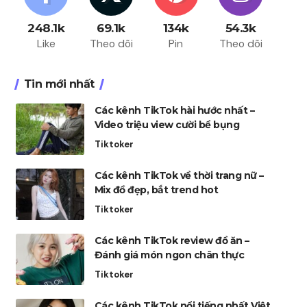
248.1k
69.1k
134k
54.3k
Like
Theo dõi
Pin
Theo dõi
Tin mới nhất
Các kênh TikTok hài hước nhất –
Video triệu view cười bể bụng
Tiktoker
Các kênh TikTok về thời trang nữ –
Mix đồ đẹp, bắt trend hot
Tiktoker
Các kênh TikTok review đồ ăn –
Đánh giá món ngon chân thực
Tiktoker
Các kênh TikTok nổi tiếng nhất Việt