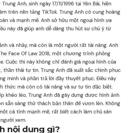
Trung Anh, sinh ngày 17/11/1996 tại Yên Bái, hiện
đám trên nền tảng TikTok. Trung Anh có cung hoàng
 đoán và mạnh mẽ. Anh sở hữu một ngoại hình ưa
điều này đã giúp anh dễ dàng thu hút sự chú ý từ
nh và nhảy, mà còn là một người rất tài năng. Anh
 The Face Of Law 2018, một chương trình phỏng
 Cuộc thi này không chỉ đánh giá ngoại hình của
t, thần thái tự tin. Trung Anh đã xuất sắc chinh phục
g minh và phần trả lời đầy thuyết phục. Điều này
 thức mà còn có tài năng và sự tự tin đặc biệt.
iếp khéo léo, Trung Anh đã gây dựng được hình ảnh
uôn sẵn sàng thử thách bản thân để vươn lên. Không
 một cá tính mạnh mẽ, rất biết cách làm chủ sân
 người xem.
h nội dung gì?