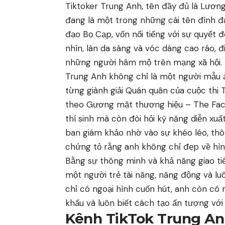
Tiktoker Trung Anh, tên đầy đủ là Lương 
đang là một trong những cái tên đình 
đạo Bọ Cạp, vốn nổi tiếng với sự quyết
nhìn, làn da sáng và vóc dáng cao ráo, 
những người hâm mộ trên mạng xã hội.
Trung Anh không chỉ là một người mẫu ả
từng giành giải Quán quân của cuộc thi
theo Gương mặt thương hiệu – The Face.
thí sinh mà còn đòi hỏi kỹ năng diễn xuấ
ban giám khảo nhờ vào sự khéo léo, thôn
chứng tỏ rằng anh không chỉ đẹp về hình
Bằng sự thông minh và khả năng giao t
một người trẻ tài năng, năng động và l
chỉ có ngoại hình cuốn hút, anh còn có
khấu và luôn biết cách tạo ấn tượng với
Kênh TikTok Trung An