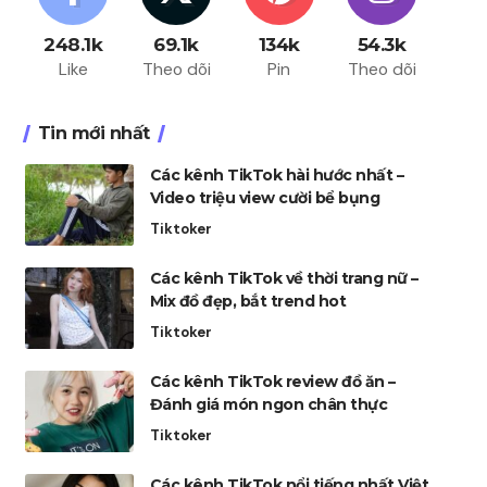
248.1k
69.1k
134k
54.3k
Like
Theo dõi
Pin
Theo dõi
Tin mới nhất
Các kênh TikTok hài hước nhất –
Video triệu view cười bể bụng
Tiktoker
Các kênh TikTok về thời trang nữ –
Mix đồ đẹp, bắt trend hot
Tiktoker
Các kênh TikTok review đồ ăn –
Đánh giá món ngon chân thực
Tiktoker
Các kênh TikTok nổi tiếng nhất Việt